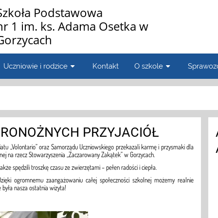
Szkoła Podstawowa
nr 1 im. ks. Adama Osetka w
Gorzycach
Uczniowie i rodzice
Kontakt
O szkole
Sprawoz
RONOŻNYCH PRZYJACIÓŁ
atu „Volontario” oraz Samorządu Uczniowskiego przekazali karmę i przysmaki dla
wnej na rzecz Stowarzyszenia „Zaczarowany Zakątek” w Gorzycach.
także spędzili troszkę czasu ze zwierzętami – pełen radości i ciepła.
Dzięki ogromnemu zaangażowaniu całej społeczności szkolnej możemy realnie
 była nasza ostatnia wizyta!