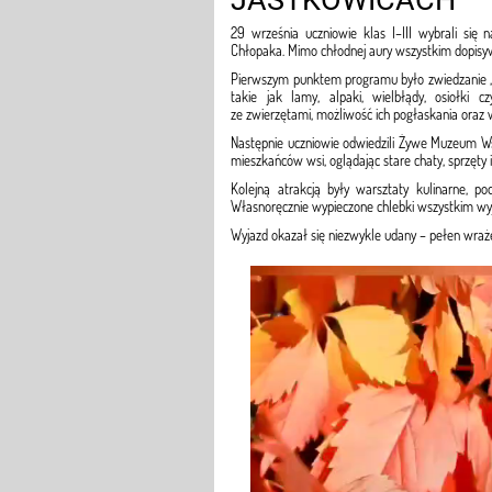
JASTKOWICACH
29 września uczniowie klas I–III wybrali się
Chłopaka. Mimo chłodnej aury wszystkim dopisy
Pierwszym punktem programu było zwiedzanie „P
takie jak lamy, alpaki, wielbłądy, osiołki
ze zwierzętami, możliwość ich pogłaskania oraz 
Następnie uczniowie odwiedzili Żywe Muzeum Wsi
mieszkańców wsi, oglądając stare chaty, sprzęty 
Kolejną atrakcją były warsztaty kulinarne, po
Własnoręcznie wypieczone chlebki wszystkim wyj
Wyjazd okazał się niezwykle udany – pełen wraże