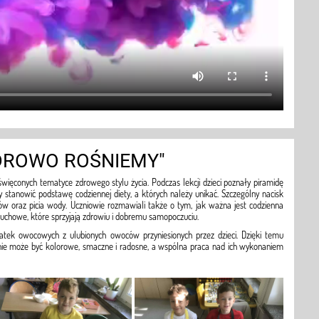
DROWO ROŚNIEMY"
oświęconych tematyce zdrowego stylu życia. Podczas lekcji dzieci poznały piramidę
ny stanowić podstawę codziennej diety, a których należy unikać. Szczególny nacisk
w oraz picia wody. Uczniowie rozmawiali także o tym, jak ważna jest codzienna
ruchowe, które sprzyjają zdrowiu i dobremu samopoczuciu.
tek owocowych z ulubionych owoców przyniesionych przez dzieci. Dzięki temu
enie może być kolorowe, smaczne i radosne, a wspólna praca nad ich wykonaniem