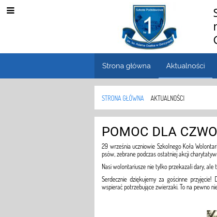
Strona główna
Aktualności
STRONA GŁÓWNA
AKTUALNOŚCI
Aktualności
POMOC DLA CZWO
29 września uczniowie Szkolnego Koła Wolontari
psów, zebrane podczas ostatniej akcji charytaty
Nasi wolontariusze nie tylko przekazali dary, ale 
Serdecznie dziękujemy za gościnne przyjęcie!
wspierać potrzebujące zwierzaki. To na pewno nie