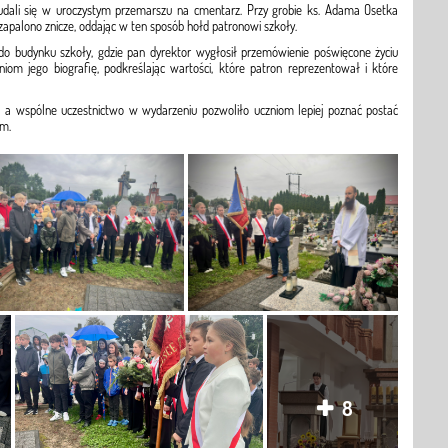
 udali się w uroczystym przemarszu na cmentarz. Przy grobie ks. Adama Osetka
apalono znicze, oddając w ten sposób hołd patronowi szkoły.
do budynku szkoły, gdzie pan dyrektor wygłosił przemówienie poświęcone życiu
zniom jego biografię, podkreślając wartości, które patron reprezentował i które
er, a wspólne uczestnictwo w wydarzeniu pozwoliło uczniom lepiej poznać postać
im.
8