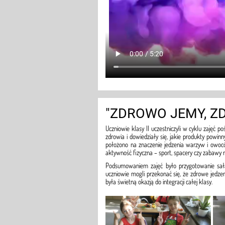
"ZDROWO JEMY, Z
Uczniowie klasy II uczestniczyli w cyklu zajęć p
zdrowia i dowiedziały się, jakie produkty powin
położono na znaczenie jedzenia warzyw i owocó
aktywność fizyczna – sport, spacery czy zabawy 
Podsumowaniem zajęć było przygotowanie sała
uczniowie mogli przekonać się, że zdrowe jedz
była świetną okazją do integracji całej klasy.