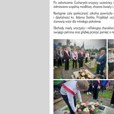
Po zakończeniu Eucharystii wszyscy uczestnicy
odmówiono wspólną modlitwę, złożono kwiaty i z
Następnie cała społeczność szkolna powróciła 
i działalności ks. Adama Osetka. Przybliżył uc
stanowią wzór dla młodego pokolenia.
Obchody miały uroczysty i refleksyjny charakt
swojego patrona oraz głębiej przeżyć pamięć o n