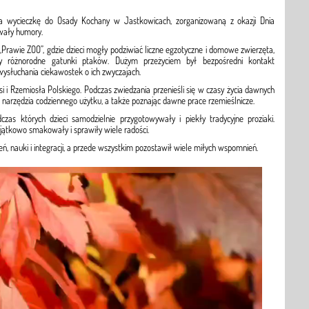
 na wycieczkę do Osady Kochany w Jastkowicach, zorganizowaną z okazji Dnia
wały humory.
rawie ZOO”, gdzie dzieci mogły podziwiać liczne egzotyczne i domowe zwierzęta,
 czy różnorodne gatunki ptaków. Dużym przeżyciem był bezpośredni kontakt
wysłuchania ciekawostek o ich zwyczajach.
 i Rzemiosła Polskiego. Podczas zwiedzania przenieśli się w czasy życia dawnych
i narzędzia codziennego użytku, a także poznając dawne prace rzemieślnicze.
dczas których dzieci samodzielnie przygotowywały i piekły tradycyjne proziaki.
ątkowo smakowały i sprawiły wiele radości.
ń, nauki i integracji, a przede wszystkim pozostawił wiele miłych wspomnień.