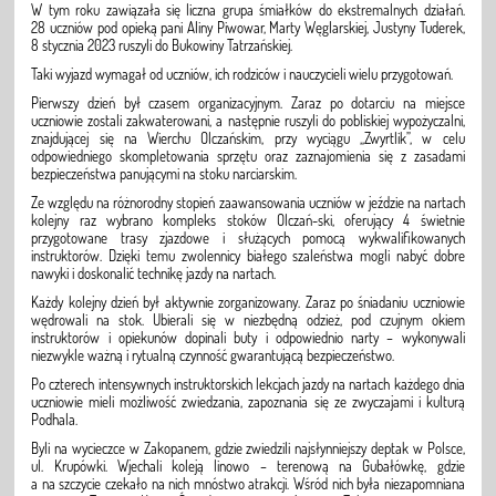
W tym roku zawiązała się liczna grupa śmiałków do ekstremalnych działań.
28 uczniów pod opieką pani Aliny Piwowar, Marty Węglarskiej, Justyny Tuderek,
8 stycznia 2023 ruszyli do Bukowiny Tatrzańskiej.
Taki wyjazd wymagał od uczniów, ich rodziców i nauczycieli wielu przygotowań.
Pierwszy dzień był czasem organizacyjnym. Zaraz po dotarciu na miejsce
uczniowie zostali zakwaterowani, a następnie ruszyli do pobliskiej wypożyczalni,
znajdującej się na Wierchu Olczańskim, przy wyciągu „Zwyrtlik”, w celu
odpowiedniego skompletowania sprzętu oraz zaznajomienia się z zasadami
bezpieczeństwa panującymi na stoku narciarskim.
Ze względu na różnorodny stopień zaawansowania uczniów w jeździe na nartach
kolejny raz wybrano kompleks stoków Olczań-ski, oferujący 4 świetnie
przygotowane trasy zjazdowe i służących pomocą wykwalifikowanych
instruktorów. Dzięki temu zwolennicy białego szaleństwa mogli nabyć dobre
nawyki i doskonalić technikę jazdy na nartach.
Każdy kolejny dzień był aktywnie zorganizowany. Zaraz po śniadaniu uczniowie
wędrowali na stok. Ubierali się w niezbędną odzież, pod czujnym okiem
instruktorów i opiekunów dopinali buty i odpowiednio narty – wykonywali
niezwykle ważną i rytualną czynność gwarantującą bezpieczeństwo.
Po czterech intensywnych instruktorskich lekcjach jazdy na nartach każdego dnia
uczniowie mieli możliwość zwiedzania, zapoznania się ze zwyczajami i kulturą
Podhala.
Byli na wycieczce w Zakopanem, gdzie zwiedzili najsłynniejszy deptak w Polsce,
ul. Krupówki. Wjechali koleją linowo – terenową na Gubałówkę, gdzie
a na szczycie czekało na nich mnóstwo atrakcji. Wśród nich była niezapomniana