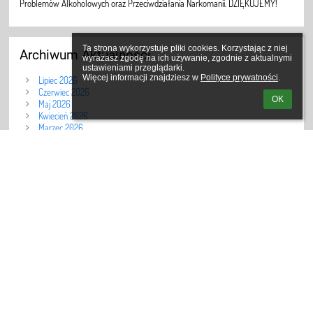
Problemów Alkoholowych oraz Przeciwdziałania Narkomanii. DZIĘKUJEMY!
Ta strona wykorzystuje pliki cookies. Korzystając z niej 
Archiwum Aktualności
wyrażasz zgodę na ich używanie, zgodnie z aktualnymi 
ustawieniami przeglądarki.

Więcej informacji znajdziesz w 
Polityce prywatności
.
Lipiec 2026
Czerwiec 2026
OK
Maj 2026
Kwiecień 2026
Marzec 2026
Luty 2026
Styczeń 2026
Grudzień 2025
Listopad 2025
Październik 2025
Wrzesień 2025
Kwiecień 2025
Marzec 2025
Luty 2025
Styczeń 2025
Grudzień 2024
Listopad 2024
Wrzesień 2024
Czerwiec 2024
Maj 2024