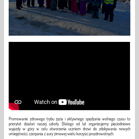
Promowanie zdrowego trybu życia i aktywnego spędzania wolnego czasu to
priorytet działań naszej szkoły. Dlatego od lat organizujemy pięciodniowe
wyjazdy w góry w celu otworzenia uczniom drzwi do zdobywania nowych
umiejętności, czerpania z aury zimowej wielu korzyści prozdrowotnych.