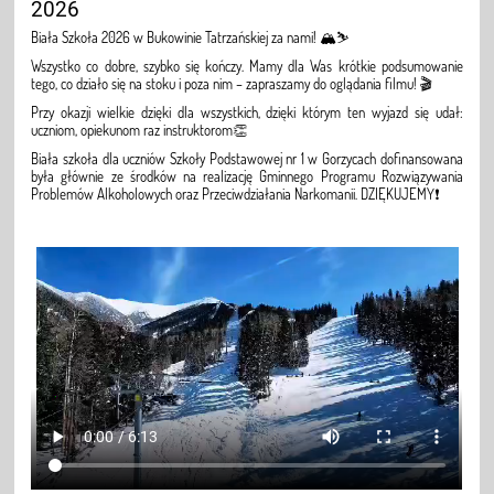
2026
Biała Szkoła 2026 w Bukowinie Tatrzańskiej za nami! 🏔️⛷️
Wszystko co dobre, szybko się kończy. Mamy dla Was krótkie podsumowanie
tego, co działo się na stoku i poza nim – zapraszamy do oglądania filmu! 🎬
Przy okazji wielkie dzięki dla wszystkich, dzięki którym ten wyjazd się udał:
uczniom, opiekunom raz instruktorom👏
Biała szkoła dla uczniów Szkoły Podstawowej nr 1 w Gorzycach dofinansowana
była głównie ze środków na realizację Gminnego Programu Rozwiązywania
Problemów Alkoholowych oraz Przeciwdziałania Narkomanii. DZIĘKUJEMY❗️