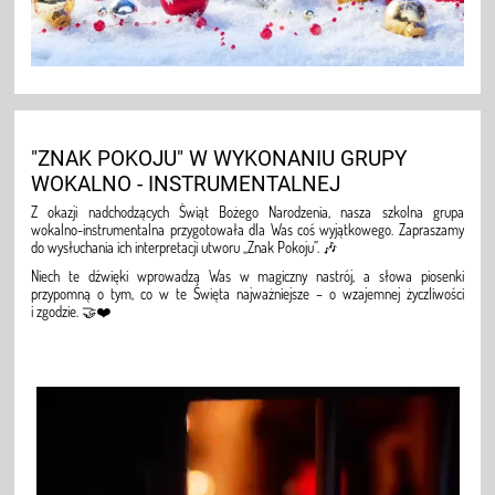
"ZNAK POKOJU" W WYKONANIU GRUPY
WOKALNO - INSTRUMENTALNEJ
Z okazji nadchodzących Świąt Bożego Narodzenia, nasza szkolna grupa
wokalno-instrumentalna przygotowała dla Was coś wyjątkowego. Zapraszamy
do wysłuchania ich interpretacji utworu „Znak Pokoju”. 🎶
Niech te dźwięki wprowadzą Was w magiczny nastrój, a słowa piosenki
przypomną o tym, co w te Święta najważniejsze – o wzajemnej życzliwości
i zgodzie. 🤝❤️