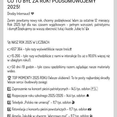
CO TO BYŁ ZA ROK! PODSUMOWUJEMY
2025!
Drodzy Internauci! 💙
Zanim powitamy nowy rok, chcemy podziękować Wam za ostatnie 12 miesięcy.
Rok 2025 był dla nas czasem wyjątkowym – pełnym wzruszeń, patriotyzmu
i dumy❗ Dziękujemy za waszą obecność tutaj i każde „lubię to”👍
🚀 NASZ ROK 2025 W LICZBACH:
👉657 364 – tyle razy wyświetliliście nasze treści❗
👉15 266 – tyle razy wchodziliście z nami w interakcje (to aż o 110,6% więcej niż
w ubiegłym roku!).
👉50 dni i 19 godzin – tyle czasu spędziliśmy razem, oglądając nasze materiały
wideo.
🏆 TOP MOMENTY 2025 ROKU (Wasze ulubione): To te posty najbardziej skradły
Wasze serca i budowały zasięgi:
1️⃣ Zaproszenie na koncert pieśni patriotycznych – 14,5 tys. odsłon 🇵🇱
2️⃣ Rozpoczęcie roku szkolnego 2025/2026 – 14,4 tys. odsłon 🔔
3️⃣ Teledysk „Polsko nie umieraj!” – 11,7 tys. odsłon 🎬
4️⃣ Fotorelacja z koncertu pieśni powstańczych – 11,7 tys. odsłon 📸
5️⃣ Amelia Jakubik w utworze „Warszawo ma!” – 11,7 tys. odsłon 🎤