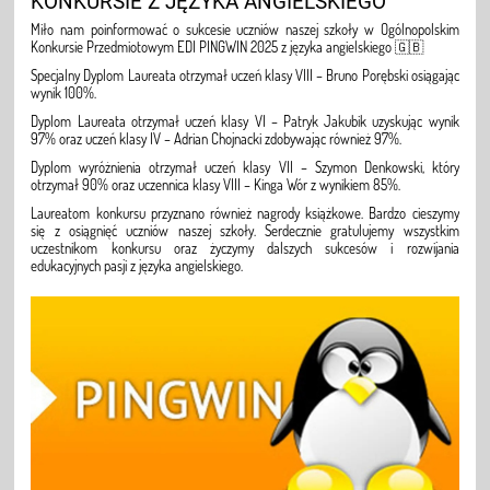
KONKURSIE Z JĘZYKA ANGIELSKIEGO
Miło nam poinformować o sukcesie uczniów naszej szkoły w Ogólnopolskim
Konkursie Przedmiotowym EDI PINGWIN 2025 z języka angielskiego 🇬🇧
Specjalny Dyplom Laureata otrzymał uczeń klasy VIII – Bruno Porębski osiągając
wynik 100%.
Dyplom Laureata otrzymał uczeń klasy VI – Patryk Jakubik uzyskując wynik
97% oraz uczeń klasy IV – Adrian Chojnacki zdobywając również 97%.
Dyplom wyróżnienia otrzymał uczeń klasy VII – Szymon Denkowski, który
otrzymał 90% oraz uczennica klasy VIII – Kinga Wór z wynikiem 85%.
Laureatom konkursu przyznano również nagrody książkowe. Bardzo cieszymy
się z osiągnięć uczniów naszej szkoły. Serdecznie gratulujemy wszystkim
uczestnikom konkursu oraz życzymy dalszych sukcesów i rozwijania
edukacyjnych pasji z języka angielskiego.