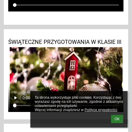
ŚWIĄTECZNE PRZYGOTOWANIA W KLASIE III
Ta strona wykorzystuje pliki cookies. Korzystając z niej 
wyrażasz zgodę na ich używanie, zgodnie z aktualnymi 
ustawieniami przeglądarki.

Więcej informacji znajdziesz w 
Polityce prywatności
.
OK