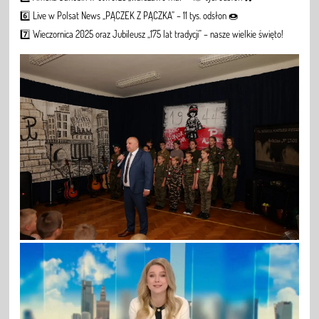
6️⃣ Live w Polsat News „PĄCZEK Z PĄCZKA” – 11 tys. odsłon 🍩
7️⃣ Wieczornica 2025 oraz Jubileusz „175 lat tradycji” – nasze wielkie święto!